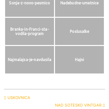
Sonja-z-novo-pesmico
Nadebudne-umetnice
Branka-in-Franci-sta-
Poslusalke
vodila-program
Najmalajsa-je-navdusila
Hajni
Navigacija
USKOVNICA
NAD SOTESKO VINTGAR
prispevka