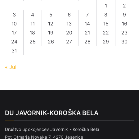
1
2
3
4
5
6
7
8
9
10
11
12
13
14
15
16
17
18
19
20
21
22
23
24
25
26
27
28
29
30
31
« Jul
DU JAVORNIK-KOROŠKA BELA
Društvo upokojencev Javornik - Koroška Bela
Pot Otmarja Novaka 7, 4270 Jesenice