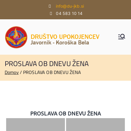
Skoči
info@du-jkb.si
na
04 583 10 14
vsebino
DU
DU
Javorni
JAVO
k -
Koroška
PROSLAVA OB DNEVU ŽENA
RNIK
Bela
Domov
PROSLAVA OB DNEVU ŽENA
–
KOR
OŠK
A
PROSLAVA OB DNEVU ŽENA
BELA