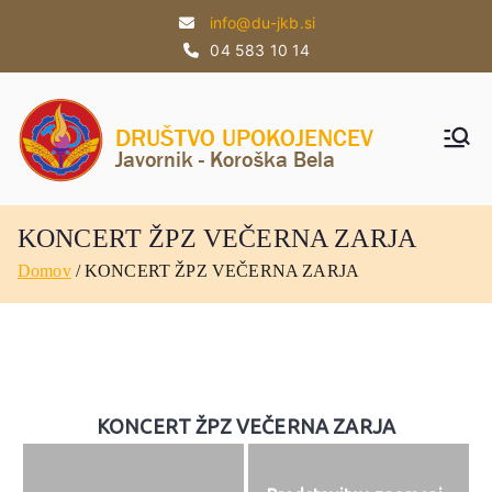
Skoči
info@du-jkb.si
na
04 583 10 14
vsebino
DU
DU
Javorni
JAVO
k -
Koroška
RNIK
KONCERT ŽPZ VEČERNA ZARJA
Bela
Domov
KONCERT ŽPZ VEČERNA ZARJA
–
KOR
OŠK
A
KONCERT ŽPZ VEČERNA ZARJA
BELA