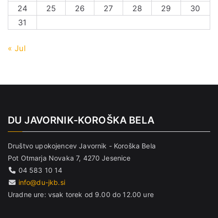
24
25
26
27
28
29
30
31
« Jul
DU JAVORNIK-KOROŠKA BELA
Društvo upokojencev Javornik - Koroška Bela
Pot Otmarja Novaka 7, 4270 Jesenice
04 583 10 14
info@du-jkb.si
Uradne ure: vsak torek od 9.00 do 12.00 ure