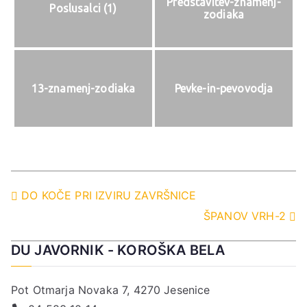
Predstavitev-znamenj-
Poslusalci (1)
zodiaka
13-znamenj-zodiaka
Pevke-in-pevovodja
Navigacija
DO KOČE PRI IZVIRU ZAVRŠNICE
ŠPANOV VRH-2
prispevka
DU JAVORNIK - KOROŠKA BELA
Pot Otmarja Novaka 7, 4270 Jesenice