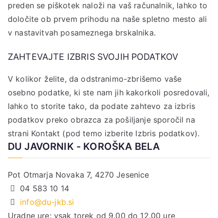
preden se piškotek naloži na vaš računalnik, lahko to
določite ob prvem prihodu na naše spletno mesto ali
v nastavitvah posameznega brskalnika.
ZAHTEVAJTE IZBRIS SVOJIH PODATKOV
V kolikor želite, da odstranimo-zbrišemo vaše
osebno podatke, ki ste nam jih kakorkoli posredovali,
lahko to storite tako, da podate zahtevo za izbris
podatkov preko obrazca za pošiljanje sporočil na
strani Kontakt (pod temo izberite Izbris podatkov).
DU JAVORNIK - KOROŠKA BELA
Pot Otmarja Novaka 7, 4270 Jesenice
04 583 10 14
info@du-jkb.si
Uradne ure: vsak torek od 9.00 do 12.00 ure