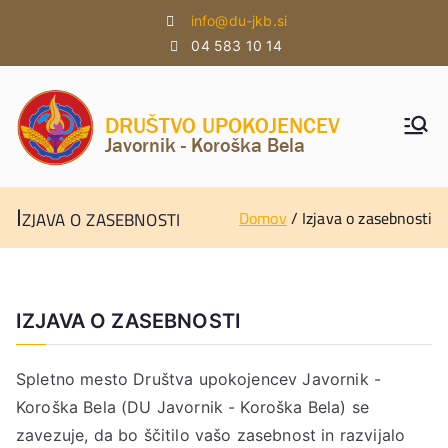
Skoči
info@du-jkb.si
na
04 583 10 14
vsebino
DU
DU
Javorni
JAVO
k -
Koroška
Izjava o zasebnosti
RNIK
Domov
Izjava o zasebnosti
Bela
–
KOR
IZJAVA O ZASEBNOSTI
OŠK
A
Spletno mesto Društva upokojencev Javornik -
BELA
Koroška Bela (DU Javornik - Koroška Bela) se
zavezuje, da bo ščitilo vašo zasebnost in razvijalo