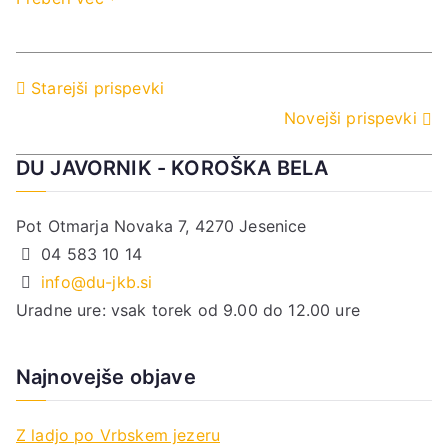
Navigacija
Starejši prispevki
Novejši prispevki
prispevkov
DU JAVORNIK - KOROŠKA BELA
Pot Otmarja Novaka 7, 4270 Jesenice
04 583 10 14
info@du-jkb.si
Uradne ure: vsak torek od 9.00 do 12.00 ure
Najnovejše objave
Z ladjo po Vrbskem jezeru