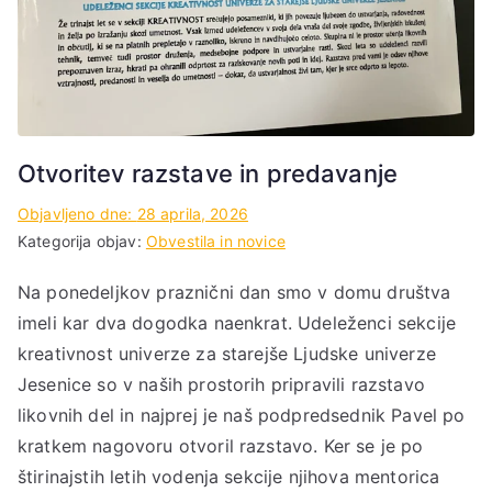
Otvoritev razstave in predavanje
Objavljeno dne:
28 aprila, 2026
Kategorija objav:
Obvestila in novice
Na ponedeljkov praznični dan smo v domu društva
imeli kar dva dogodka naenkrat. Udeleženci sekcije
kreativnost univerze za starejše Ljudske univerze
Jesenice so v naših prostorih pripravili razstavo
likovnih del in najprej je naš podpredsednik Pavel po
kratkem nagovoru otvoril razstavo. Ker se je po
štirinajstih letih vodenja sekcije njihova mentorica