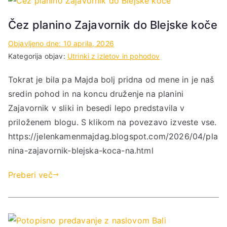
Čez planino Zajavornik do Blejske koče
Objavljeno dne:
10 aprila, 2026
Kategorija objav:
Utrinki z izletov in pohodov
Tokrat je bila pa Majda bolj pridna od mene in je naš
sredin pohod in na koncu druženje na planini
Zajavornik v sliki in besedi lepo predstavila v
priloženem blogu. S klikom na povezavo izveste vse.
https://jelenkamenmajdag.blogspot.com/2026/04/pla
nina-zajavornik-blejska-koca-na.html
Preberi več