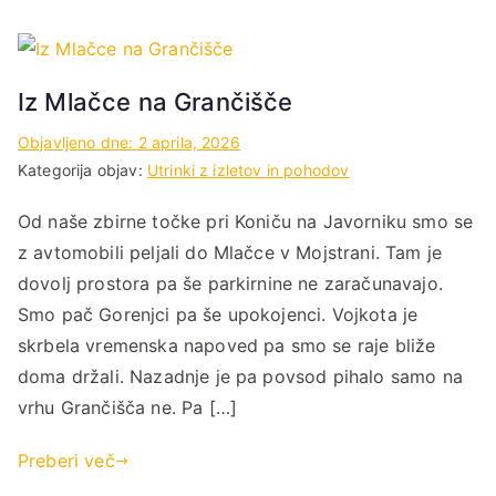
Iz Mlačce na Grančišče
Objavljeno dne:
2 aprila, 2026
Kategorija objav:
Utrinki z izletov in pohodov
Od naše zbirne točke pri Koniču na Javorniku smo se
z avtomobili peljali do Mlačce v Mojstrani. Tam je
dovolj prostora pa še parkirnine ne zaračunavajo.
Smo pač Gorenjci pa še upokojenci. Vojkota je
skrbela vremenska napoved pa smo se raje bliže
doma držali. Nazadnje je pa povsod pihalo samo na
vrhu Grančišča ne. Pa […]
Preberi več