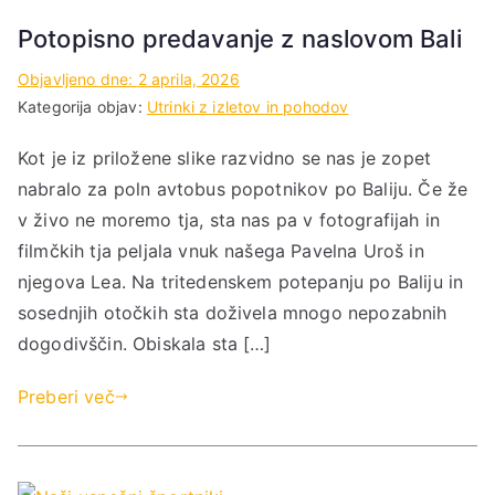
Potopisno predavanje z naslovom Bali
Objavljeno dne:
2 aprila, 2026
Kategorija objav:
Utrinki z izletov in pohodov
Kot je iz priložene slike razvidno se nas je zopet
nabralo za poln avtobus popotnikov po Baliju. Če že
v živo ne moremo tja, sta nas pa v fotografijah in
filmčkih tja peljala vnuk našega Pavelna Uroš in
njegova Lea. Na tritedenskem potepanju po Baliju in
sosednjih otočkih sta doživela mnogo nepozabnih
dogodivščin. Obiskala sta […]
Preberi več