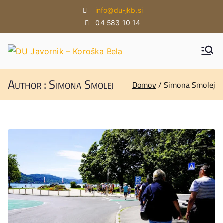
Skoči
info@du-jkb.si
na
04 583 10 14
vsebino
DU
DU
Javorni
JAVO
Author :
Simona Smolej
k -
Domov
Simona Smolej
Koroška
RNIK
Bela
–
KOR
OŠK
A
BELA