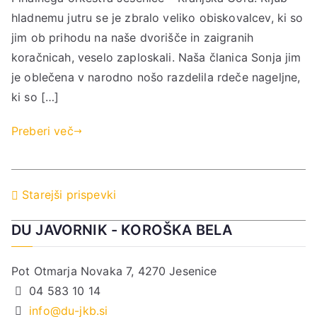
hladnemu jutru se je zbralo veliko obiskovalcev, ki so
jim ob prihodu na naše dvorišče in zaigranih
koračnicah, veselo zaploskali. Naša članica Sonja jim
je oblečena v narodno nošo razdelila rdeče nageljne,
ki so […]
Preberi več
Navigacija
Starejši prispevki
prispevkov
DU JAVORNIK - KOROŠKA BELA
Pot Otmarja Novaka 7, 4270 Jesenice
04 583 10 14
info@du-jkb.si