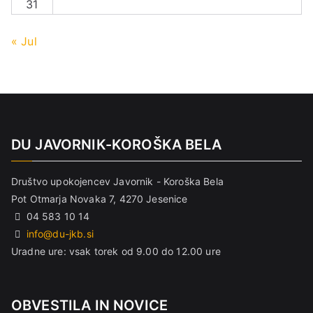
31
« Jul
DU JAVORNIK-KOROŠKA BELA
Društvo upokojencev Javornik - Koroška Bela
Pot Otmarja Novaka 7, 4270 Jesenice
04 583 10 14
info@du-jkb.si
Uradne ure: vsak torek od 9.00 do 12.00 ure
OBVESTILA IN NOVICE