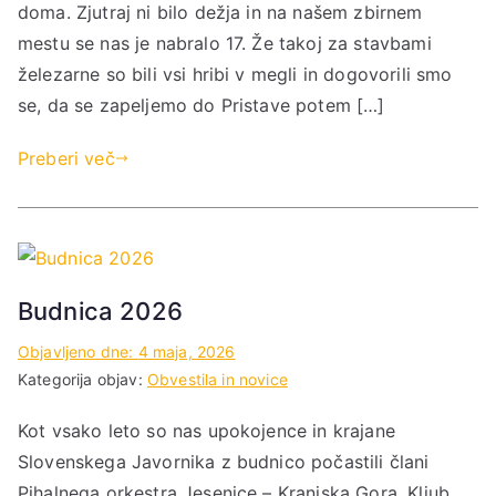
doma. Zjutraj ni bilo dežja in na našem zbirnem
mestu se nas je nabralo 17. Že takoj za stavbami
železarne so bili vsi hribi v megli in dogovorili smo
se, da se zapeljemo do Pristave potem […]
Preberi več
Budnica 2026
Objavljeno dne:
4 maja, 2026
Kategorija objav:
Obvestila in novice
Kot vsako leto so nas upokojence in krajane
Slovenskega Javornika z budnico počastili člani
Pihalnega orkestra Jesenice – Kranjska Gora. Kljub