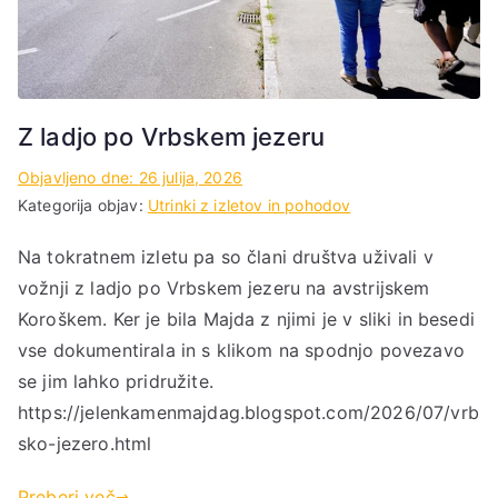
Z ladjo po Vrbskem jezeru
Objavljeno dne:
26 julija, 2026
Kategorija objav:
Utrinki z izletov in pohodov
Na tokratnem izletu pa so člani društva uživali v
vožnji z ladjo po Vrbskem jezeru na avstrijskem
Koroškem. Ker je bila Majda z njimi je v sliki in besedi
vse dokumentirala in s klikom na spodnjo povezavo
se jim lahko pridružite.
https://jelenkamenmajdag.blogspot.com/2026/07/vrb
sko-jezero.html
Preberi več