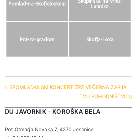
Skupinska-na-vrhu-
Pomlad-na-Skofjeloskem
Lubnika
Pot-za-gradom
Skofja-Loka
Navigacija
SPOMLADANSKI KONCERT ŽPZ VEČERNA ZARJA
TVU POHODNIŠTVO
prispevka
DU JAVORNIK - KOROŠKA BELA
Pot Otmarja Novaka 7, 4270 Jesenice