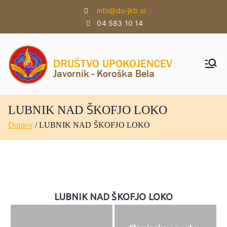
Skoči
info@du-jkb.si
na
04 583 10 14
vsebino
DU
DU
Javorni
JAVO
k -
Koroška
RNIK
LUBNIK NAD ŠKOFJO LOKO
Bela
Domov
LUBNIK NAD ŠKOFJO LOKO
–
KOR
OŠK
A
LUBNIK NAD ŠKOFJO LOKO
BELA