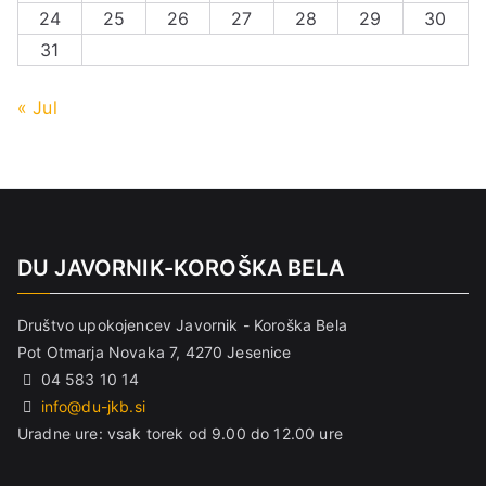
24
25
26
27
28
29
30
31
« Jul
DU JAVORNIK-KOROŠKA BELA
Društvo upokojencev Javornik - Koroška Bela
Pot Otmarja Novaka 7, 4270 Jesenice
04 583 10 14
info@du-jkb.si
Uradne ure: vsak torek od 9.00 do 12.00 ure