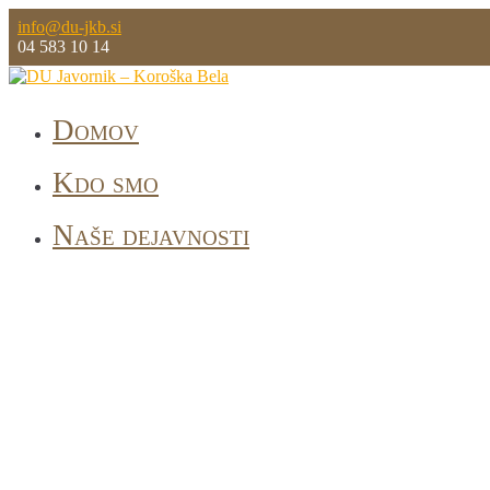
Skoči
info@du-jkb.si
na
04 583 10 14
vsebino
Domov
DU Javornik - Koroška Bela
DU JAVORNIK – KOROŠ
Kdo smo
Naše dejavnosti