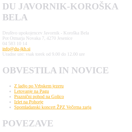
DU JAVORNIK-KOROŠKA
BELA
Društvo upokojencev Javornik - Koroška Bela
Pot Otmarja Novaka 7, 4270 Jesenice
04 583 10 14
info@du-jkb.si
Uradne ure: vsak torek od 9.00 do 12.00 ure
OBVESTILA IN NOVICE
Z ladjo po Vrbskem jezeru
Letovanje na Pagu
Praznični pohod na Golico
Izlet na Pohorje
Spomladanski koncert ŽPZ Večerna zarja
POVEZAVE