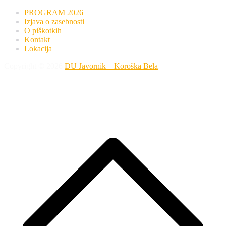
PROGRAM 2026
Izjava o zasebnosti
O piškotkih
Kontakt
Lokacija
Copyright © 2026
DU Javornik – Koroška Bela
.
P
s
n
v