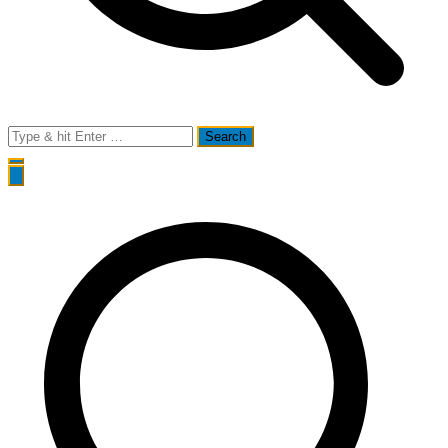
Search
for: