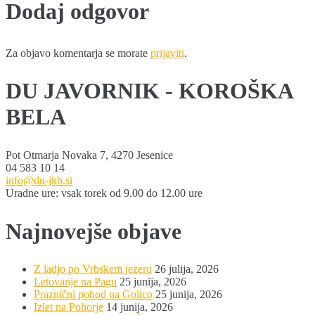
Dodaj odgovor
Za objavo komentarja se morate
prijaviti
.
DU JAVORNIK - KOROŠKA
BELA
Pot Otmarja Novaka 7, 4270 Jesenice
04 583 10 14
info@du-jkb.si
Uradne ure: vsak torek od 9.00 do 12.00 ure
Najnovejše objave
Z ladjo po Vrbskem jezeru
26 julija, 2026
Letovanje na Pagu
25 junija, 2026
Praznični pohod na Golico
25 junija, 2026
Izlet na Pohorje
14 junija, 2026