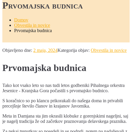
Prvomajska budnica
Domov
Obvestila in novice
Prvomajska budnica
Objavljeno dne:
2 maja, 2024
Kategorija objav:
Obvestila in novice
Prvomajska budnica
Tako kot vsako leto so nas tudi letos godbeniki Pihalnega orkestra
Jesenice - Kranjska Gora počastili s prvomajsko budnico.
S koračnico so po klancu prikorakali do našega doma in privabili
precejšnje število članov in krajanov Javornika.
Meta in Damjana sta jim okrasili klobuke z gorenjskimi nageljni, saj
je nagelj tradicija že od začetkov praznovanja delavskega praznika.
Za nekaj trenutkov so posedeli in se podprli, potem pa nadaljevali z