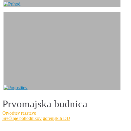
Prvomajska budnica
Navigacija
Otvoritev razstave
Srečanje pohodnikov gorenjskih DU
prispevka