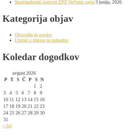
Spomladanski koncert ŽPZ Večerna zarja
3 junija, 2026
Kategorija objav
Obvestila in novice
Utrinki z izletov in pohodov
Koledar dogodkov
avgust 2026
P
T
S
Č
P
S
N
1
2
3
4
5
6
7
8
9
10
11
12
13
14
15
16
17
18
19
20
21
22
23
24
25
26
27
28
29
30
31
« Jul