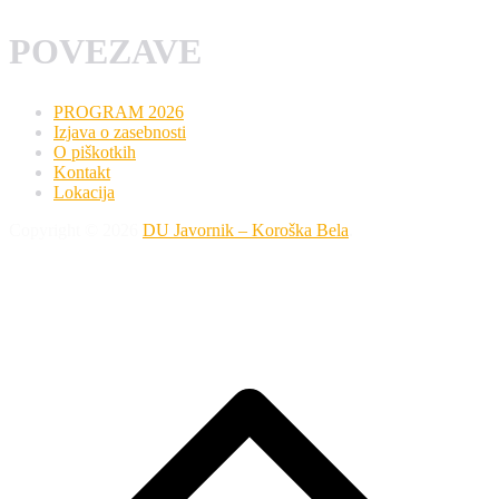
POVEZAVE
PROGRAM 2026
Izjava o zasebnosti
O piškotkih
Kontakt
Lokacija
Copyright © 2026
DU Javornik – Koroška Bela
.
P
s
n
v