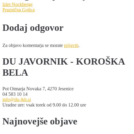
Navigacija
Izlet Nockberge
Praznična Golica
prispevka
Dodaj odgovor
Za objavo komentarja se morate
prijaviti
.
DU JAVORNIK - KOROŠKA
BELA
Pot Otmarja Novaka 7, 4270 Jesenice
04 583 10 14
info@du-jkb.si
Uradne ure: vsak torek od 9.00 do 12.00 ure
Najnovejše objave