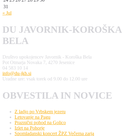
31
« Jul
DU JAVORNIK-KOROŠKA
BELA
Društvo upokojencev Javornik - Koroška Bela
Pot Otmarja Novaka 7, 4270 Jesenice
04 583 10 14
info@du-jkb.si
Uradne ure: vsak torek od 9.00 do 12.00 ure
OBVESTILA IN NOVICE
Z ladjo po Vrbskem jezeru
Letovanje na Pagu
Praznični pohod na Golico
Izlet na Pohorje
Spomladanski koncert ŽPZ Večerna zarja