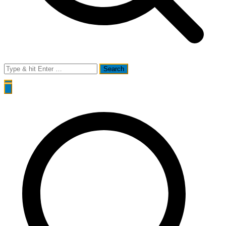
Search
for: