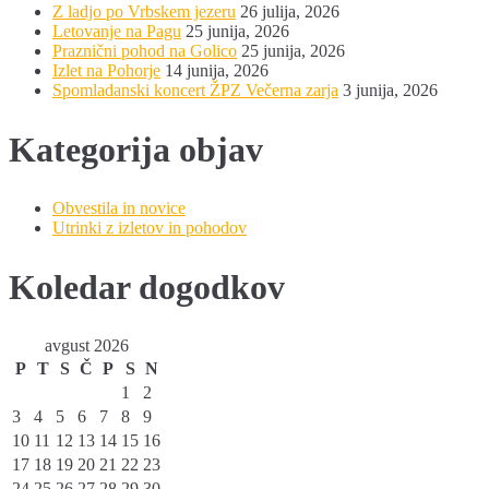
Z ladjo po Vrbskem jezeru
26 julija, 2026
Letovanje na Pagu
25 junija, 2026
Praznični pohod na Golico
25 junija, 2026
Izlet na Pohorje
14 junija, 2026
Spomladanski koncert ŽPZ Večerna zarja
3 junija, 2026
Kategorija objav
Obvestila in novice
Utrinki z izletov in pohodov
Koledar dogodkov
avgust 2026
P
T
S
Č
P
S
N
1
2
3
4
5
6
7
8
9
10
11
12
13
14
15
16
17
18
19
20
21
22
23
24
25
26
27
28
29
30