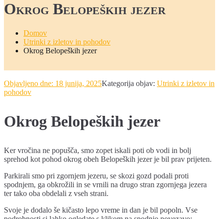
Okrog Belopeških jezer
Domov
Utrinki z izletov in pohodov
Okrog Belopeških jezer
Objavljeno dne:
18 junija, 2025
Kategorija objav:
Utrinki z izletov in
pohodov
Okrog Belopeških jezer
Ker vročina ne popušča, smo zopet iskali poti ob vodi in bolj
sprehod kot pohod okrog obeh Belopeških jezer je bil prav prijeten.
Parkirali smo pri zgornjem jezeru, se skozi gozd podali proti
spodnjem, ga obkrožili in se vrnili na drugo stran zgornjega jezera
ter tako oba obdelali z vseh strani.
Svoje je dodalo še kičasto lepo vreme in dan je bil popoln. Vse
podrobnosti si lahko ogledate s klikom na spodnjo povezavo: