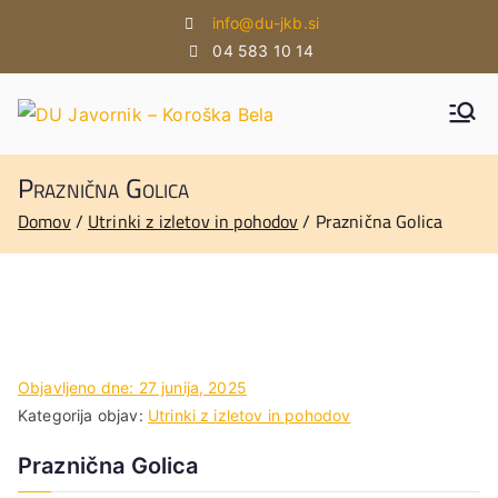
Skoči
info@du-jkb.si
na
04 583 10 14
vsebino
DU
DU
Javorni
JAVO
Praznična Golica
k -
Koroška
RNIK
Domov
Utrinki z izletov in pohodov
Praznična Golica
Bela
–
KOR
OŠK
A
Objavljeno dne:
27 junija, 2025
BELA
Kategorija objav:
Utrinki z izletov in pohodov
Praznična Golica