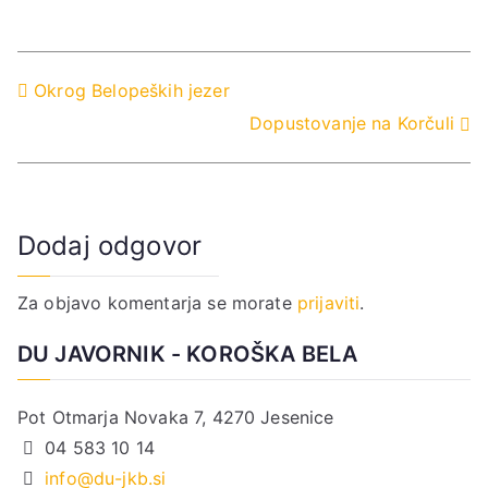
Navigacija
Okrog Belopeških jezer
Dopustovanje na Korčuli
prispevka
Dodaj odgovor
Za objavo komentarja se morate
prijaviti
.
DU JAVORNIK - KOROŠKA BELA
Pot Otmarja Novaka 7, 4270 Jesenice
04 583 10 14
info@du-jkb.si