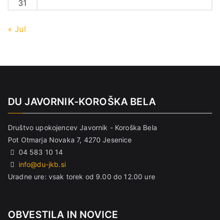
31
« Jul
DU JAVORNIK-KOROŠKA BELA
Društvo upokojencev Javornik - Koroška Bela
Pot Otmarja Novaka 7, 4270 Jesenice
04 583 10 14
info@du-jkb.si
Uradne ure: vsak torek od 9.00 do 12.00 ure
OBVESTILA IN NOVICE