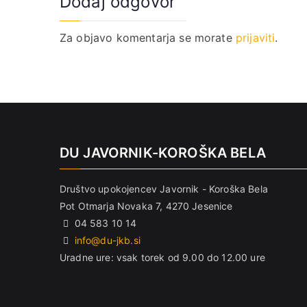
Dodaj odgovor
Za objavo komentarja se morate
prijaviti
.
DU JAVORNIK-KOROŠKA BELA
Društvo upokojencev Javornik - Koroška Bela
Pot Otmarja Novaka 7, 4270 Jesenice
04 583 10 14
info@du-jkb.si
Uradne ure: vsak torek od 9.00 do 12.00 ure