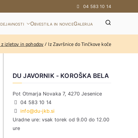
04 583 10 14
dejavnosti
Obvestila in novice
Galerija
 z izletov in pohodov
Iz Završnice do Tinčkove koče
DU JAVORNIK - KOROŠKA BELA
Pot Otmarja Novaka 7, 4270 Jesenice
04 583 10 14
info@du-jkb.si
Uradne ure: vsak torek od 9.00 do 12.00
ure