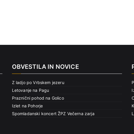
OBVESTILA IN NOVICE
Z ladjo po Vrbskem jezeru
Letovanje na Pagu
I
Praznični pohod na Golico
O
Izlet na Pohorje
K
Spomladanski koncert ŽPZ Večerna zarja
L