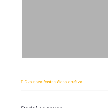
Navigacija
Dva nova častna člana društva
prispevka