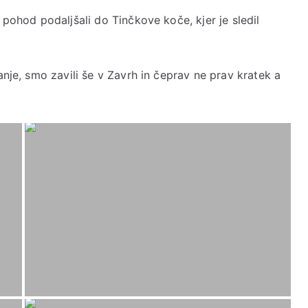
 pohod podaljšali do Tinčkove koče, kjer je sledil
anje, smo zavili še v Zavrh in čeprav ne prav kratek a