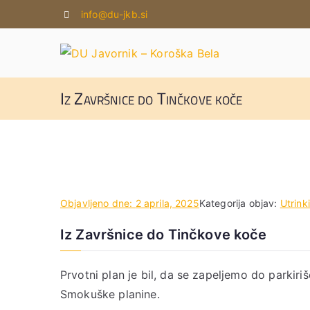
Skoči
info@du-jkb.si
na
vsebino
D
Iz Završnice do Tinčkove koče
Objavljeno dne:
2 aprila, 2025
Kategorija objav:
Utrink
Iz Završnice do Tinčkove koče
Prvotni plan je bil, da se zapeljemo do parkir
Smokuške planine.