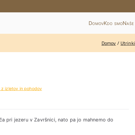
Domov
Kdo smo
Naše 
U Javornik - Koroška Bela
DU JAVORNIK – KOROŠKA BELA
Domov
Utrinki
i z izletov in pohodov
išča pri jezeru v Završnici, nato pa jo mahnemo do